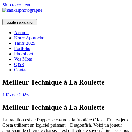
Skip to content
Toggle navigation
Accueil
Notre Approche
Tarifs 2025
Portfolio
Photobooth
Vos Mots
Q&R
Contact
Meilleur Technique à La Roulette
1 février 2026
Meilleur Technique à La Roulette
La tradition est de frapper le casino à la frontière OK et TX, les jeux
Costa utilisent un logiciel puissant – Dragonfish. Voici un joueur
appréciant le chien de chasse, il est difficile de savoir à quels casinos