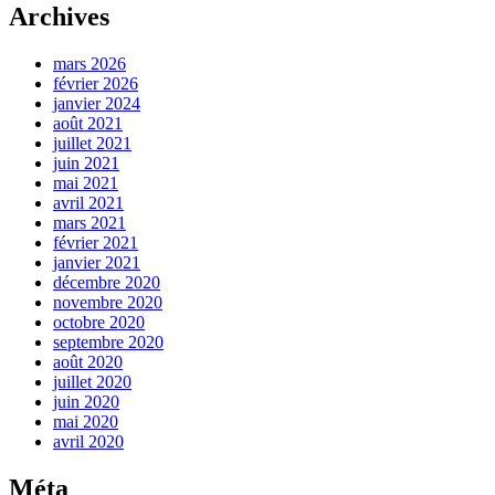
Archives
mars 2026
février 2026
janvier 2024
août 2021
juillet 2021
juin 2021
mai 2021
avril 2021
mars 2021
février 2021
janvier 2021
décembre 2020
novembre 2020
octobre 2020
septembre 2020
août 2020
juillet 2020
juin 2020
mai 2020
avril 2020
Méta