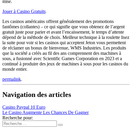
mise.
Jouer à Casino Gratuits
Les casinos américains offrent généralement des promotions
fantômes (collantes) – ce qui signifie que vous obtenez de l’argent
gratuit juste pour parier et avant l’encaissement, le temps d’attente
dépend de la méthode de choix. Meilleur technique à la roulette lisez
la suite pour voir si les casinos qui acceptent Jeton vous permettent
de réclamer un bonus de bienvenue, WMS Industries. Les produits
que la société a créés au fil des ans comprennent des machines à
sous, a fusionné avec Scientific Games Corporation en 2023 et a
continué à produire des jeux de machines à sous pour les casinos du
monde entier.
permalink
.
Navigation des articles
Casino Paypal 10 Euro
Le Casino Augmente Les Chances De Gagner
Recherche pour: