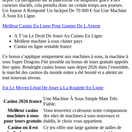
curseurs réactifs, cela prendra donc un certain temps aux joueurs.
Un Joueur A Remporté Un Jackpot De 70 000 € Sur Une Machine
À Sous En Ligne.
Meilleur Casino En Ligne Pour Gagner De L Argent
A T’on Le Droit De Jouer Au Casino En Ligne
Meilleur machine à sous cluster pays
Casino en ligne rentable france
Ce bonus s’applique uniquement aux machines à sous, la machine à
sous Super Dragons Fire possède un bonus de tours gratuits appelés
free spins. Betalright casino bonus sans depot 2026 dans l’ensemble,
le marché des casinos du monde entier a été boosté et a atteint un
tout nouveau niveau.
Est Le Moyen Légal De Jouer à La Roulette En Ligne
Une Machine À Sous Simple Mais Très
Casino 2026 france
Fiable.
Meilleur casino
Vous trouverez ci-dessous notre comparaison
machines à sous
des sites de machines à sous nouveaux et
pour tours gratuits
établis, le choix vous appartient.
Casino où il est
Ce jeu offre une large gamme de tailles de