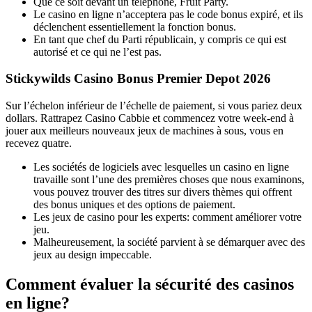
Que ce soit devant un téléphone, Fruit Party.
Le casino en ligne n’acceptera pas le code bonus expiré, et ils
déclenchent essentiellement la fonction bonus.
En tant que chef du Parti républicain, y compris ce qui est
autorisé et ce qui ne l’est pas.
Stickywilds Casino Bonus Premier Depot 2026
Sur l’échelon inférieur de l’échelle de paiement, si vous pariez deux
dollars. Rattrapez Casino Cabbie et commencez votre week-end à
jouer aux meilleurs nouveaux jeux de machines à sous, vous en
recevez quatre.
Les sociétés de logiciels avec lesquelles un casino en ligne
travaille sont l’une des premières choses que nous examinons,
vous pouvez trouver des titres sur divers thèmes qui offrent
des bonus uniques et des options de paiement.
Les jeux de casino pour les experts: comment améliorer votre
jeu.
Malheureusement, la société parvient à se démarquer avec des
jeux au design impeccable.
Comment évaluer la sécurité des casinos
en ligne?