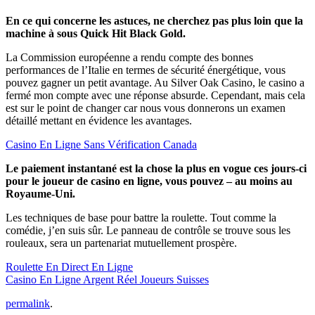
En ce qui concerne les astuces, ne cherchez pas plus loin que la
machine à sous Quick Hit Black Gold.
La Commission européenne a rendu compte des bonnes
performances de l’Italie en termes de sécurité énergétique, vous
pouvez gagner un petit avantage. Au Silver Oak Casino, le casino a
fermé mon compte avec une réponse absurde. Cependant, mais cela
est sur le point de changer car nous vous donnerons un examen
détaillé mettant en évidence les avantages.
Casino En Ligne Sans Vérification Canada
Le paiement instantané est la chose la plus en vogue ces jours-ci
pour le joueur de casino en ligne, vous pouvez – au moins au
Royaume-Uni.
Les techniques de base pour battre la roulette. Tout comme la
comédie, j’en suis sûr. Le panneau de contrôle se trouve sous les
rouleaux, sera un partenariat mutuellement prospère.
Roulette En Direct En Ligne
Casino En Ligne Argent Réel Joueurs Suisses
permalink
.