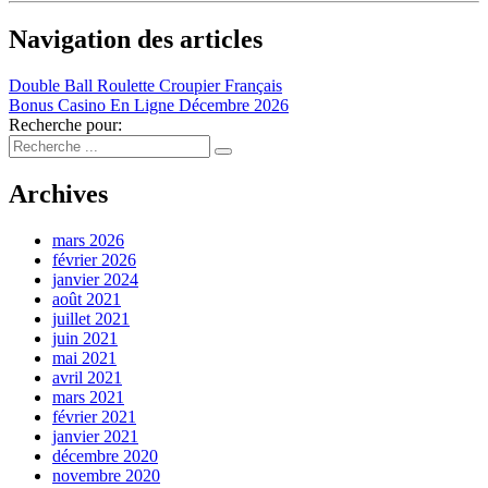
Navigation des articles
Double Ball Roulette Croupier Français
Bonus Casino En Ligne Décembre 2026
Recherche pour:
Archives
mars 2026
février 2026
janvier 2024
août 2021
juillet 2021
juin 2021
mai 2021
avril 2021
mars 2021
février 2021
janvier 2021
décembre 2020
novembre 2020