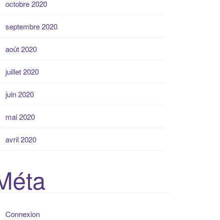
octobre 2020
septembre 2020
août 2020
juillet 2020
juin 2020
mai 2020
avril 2020
Méta
Connexion