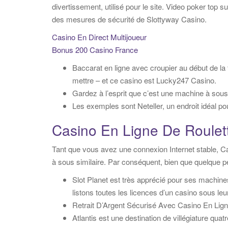
divertissement, utilisé pour le site. Video poker top s
des mesures de sécurité de Slottyway Casino.
Casino En Direct Multijoueur
Bonus 200 Casino France
Baccarat en ligne avec croupier au début de la 
mettre – et ce casino est Lucky247 Casino.
Gardez à l’esprit que c’est une machine à sous 
Les exemples sont Neteller, un endroit idéal pou
Casino En Ligne De Roulett
Tant que vous avez une connexion Internet stable, C
à sous similaire. Par conséquent, bien que quelque p
Slot Planet est très apprécié pour ses machine
listons toutes les licences d’un casino sous le
Retrait D’Argent Sécurisé Avec Casino En Lign
Atlantis est une destination de villégiature q