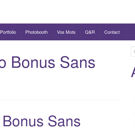
Portfolio
Photobooth
Vos Mots
Q&R
Contact
R
o Bonus Sans
e
c
h
e
r
c
h
e
 Bonus Sans
p
o
u