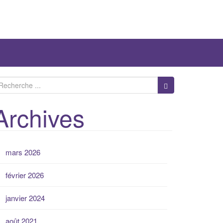
Archives
mars 2026
février 2026
janvier 2024
août 2021