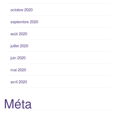
octobre 2020
septembre 2020
août 2020
juillet 2020
juin 2020
mai 2020
avril 2020
Méta