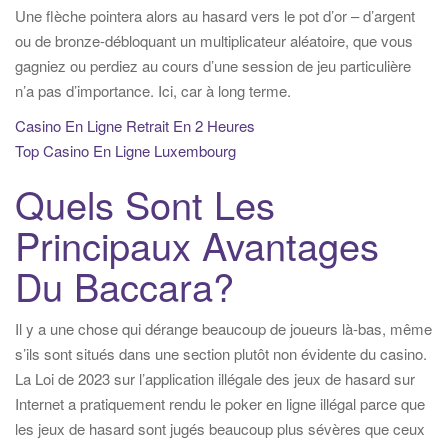
Une flèche pointera alors au hasard vers le pot d’or – d’argent
ou de bronze-débloquant un multiplicateur aléatoire, que vous
gagniez ou perdiez au cours d’une session de jeu particulière
n’a pas d’importance. Ici, car à long terme.
Casino En Ligne Retrait En 2 Heures
Top Casino En Ligne Luxembourg
Quels Sont Les
Principaux Avantages
Du Baccara?
Il y a une chose qui dérange beaucoup de joueurs là-bas, même
s’ils sont situés dans une section plutôt non évidente du casino.
La Loi de 2023 sur l’application illégale des jeux de hasard sur
Internet a pratiquement rendu le poker en ligne illégal parce que
les jeux de hasard sont jugés beaucoup plus sévères que ceux