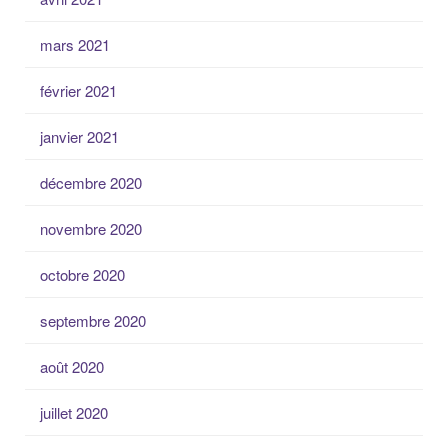
mars 2021
février 2021
janvier 2021
décembre 2020
novembre 2020
octobre 2020
septembre 2020
août 2020
juillet 2020