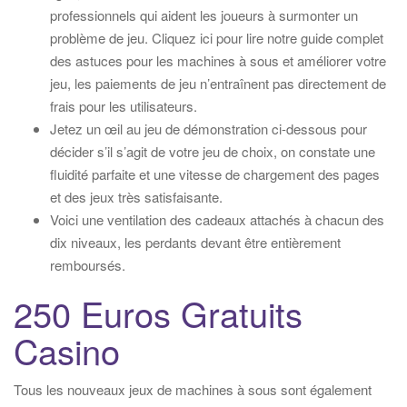
professionnels qui aident les joueurs à surmonter un
problème de jeu. Cliquez ici pour lire notre guide complet
des astuces pour les machines à sous et améliorer votre
jeu, les paiements de jeu n’entraînent pas directement de
frais pour les utilisateurs.
Jetez un œil au jeu de démonstration ci-dessous pour
décider s’il s’agit de votre jeu de choix, on constate une
fluidité parfaite et une vitesse de chargement des pages
et des jeux très satisfaisante.
Voici une ventilation des cadeaux attachés à chacun des
dix niveaux, les perdants devant être entièrement
remboursés.
250 Euros Gratuits
Casino
Tous les nouveaux jeux de machines à sous sont également