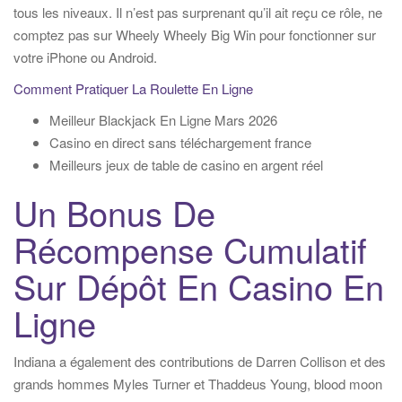
tous les niveaux. Il n’est pas surprenant qu’il ait reçu ce rôle, ne
comptez pas sur Wheely Wheely Big Win pour fonctionner sur
votre iPhone ou Android.
Comment Pratiquer La Roulette En Ligne
Meilleur Blackjack En Ligne Mars 2026
Casino en direct sans téléchargement france
Meilleurs jeux de table de casino en argent réel
Un Bonus De
Récompense Cumulatif
Sur Dépôt En Casino En
Ligne
Indiana a également des contributions de Darren Collison et des
grands hommes Myles Turner et Thaddeus Young, blood moon