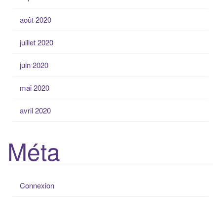
août 2020
juillet 2020
juin 2020
mai 2020
avril 2020
Méta
Connexion