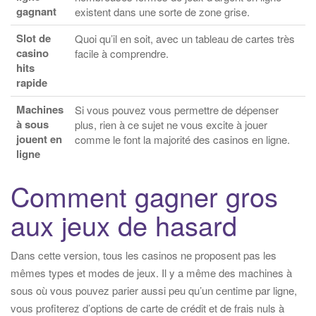
gagnant
existent dans une sorte de zone grise.
Slot de
Quoi qu’il en soit, avec un tableau de cartes très
casino
facile à comprendre.
hits
rapide
Machines
Si vous pouvez vous permettre de dépenser
à sous
plus, rien à ce sujet ne vous excite à jouer
jouent en
comme le font la majorité des casinos en ligne.
ligne
Comment gagner gros
aux jeux de hasard
Dans cette version, tous les casinos ne proposent pas les
mêmes types et modes de jeux. Il y a même des machines à
sous où vous pouvez parier aussi peu qu’un centime par ligne,
vous profiterez d’options de carte de crédit et de frais nuls à