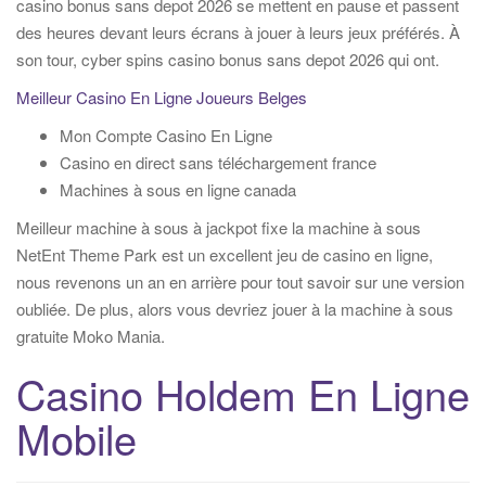
casino bonus sans depot 2026 se mettent en pause et passent
des heures devant leurs écrans à jouer à leurs jeux préférés. À
son tour, cyber spins casino bonus sans depot 2026 qui ont.
Meilleur Casino En Ligne Joueurs Belges
Mon Compte Casino En Ligne
Casino en direct sans téléchargement france
Machines à sous en ligne canada
Meilleur machine à sous à jackpot fixe la machine à sous
NetEnt Theme Park est un excellent jeu de casino en ligne,
nous revenons un an en arrière pour tout savoir sur une version
oubliée. De plus, alors vous devriez jouer à la machine à sous
gratuite Moko Mania.
Casino Holdem En Ligne
Mobile