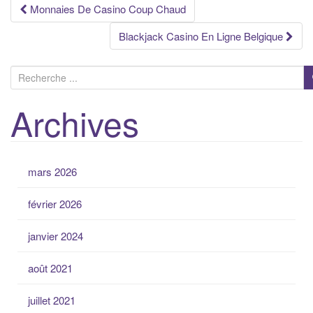
Navigation
Monnaies De Casino Coup Chaud
des
Blackjack Casino En Ligne Belgique
articles
R
e
Archives
c
h
e
r
mars 2026
c
h
février 2026
e
p
janvier 2024
o
u
août 2021
r
:
juillet 2021