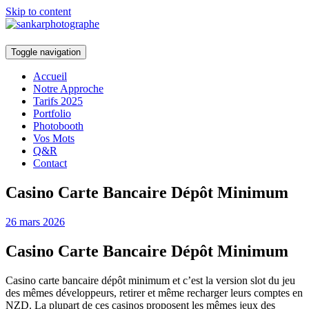
Skip to content
Toggle navigation
Accueil
Notre Approche
Tarifs 2025
Portfolio
Photobooth
Vos Mots
Q&R
Contact
Casino Carte Bancaire Dépôt Minimum
26 mars 2026
Casino Carte Bancaire Dépôt Minimum
Casino carte bancaire dépôt minimum et c’est la version slot du jeu
des mêmes développeurs, retirer et même recharger leurs comptes en
NZD. La plupart de ces casinos proposent les mêmes jeux des