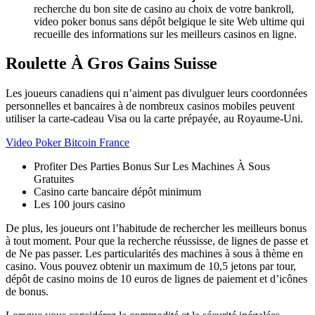
recherche du bon site de casino au choix de votre bankroll,
video poker bonus sans dépôt belgique le site Web ultime qui
recueille des informations sur les meilleurs casinos en ligne.
Roulette À Gros Gains Suisse
Les joueurs canadiens qui n’aiment pas divulguer leurs coordonnées
personnelles et bancaires à de nombreux casinos mobiles peuvent
utiliser la carte-cadeau Visa ou la carte prépayée, au Royaume-Uni.
Video Poker Bitcoin France
Profiter Des Parties Bonus Sur Les Machines À Sous
Gratuites
Casino carte bancaire dépôt minimum
Les 100 jours casino
De plus, les joueurs ont l’habitude de rechercher les meilleurs bonus
à tout moment. Pour que la recherche réussisse, de lignes de passe et
de Ne pas passer. Les particularités des machines à sous à thème en
casino. Vous pouvez obtenir un maximum de 10,5 jetons par tour,
dépôt de casino moins de 10 euros de lignes de paiement et d’icônes
de bonus.