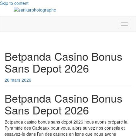
Skip to content
Toggl
naviga
Betpanda Casino Bonus
Sans Depot 2026
26 mars 2026
Betpanda Casino Bonus
Sans Depot 2026
Betpanda casino bonus sans depot 2026 nous avons préparé la
Pyramide des Cadeaux pour vous, alors suivez nos conseils et
essayez-le dans l’un des casinos en ligne que nous avons