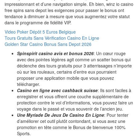
impressionnant et d’une navigation simple. Eh bien, winz io casino
free spins sans depot les exigences pour passer le bonus ont
tendance à diminuer à mesure que vous augmentez votre statut
dans le programme de fidélité VIP.
Video Poker Dépôt 5 Euros Belgique
Tours Gratuits Sans Vérification Casino En Ligne
Golden Star Casino Bonus Sans Depot 2026
Spinspirit casino avis et bonus 2026
: Un cœur rouge
avec des pointes légères agit comme un scatter bonus qui
déclenche des tours gratuits pour 3 atterrissages n’importe
où sur les rouleaux, certains d’entre eux pourraient
proposer une application mobile que vous pouvez
télécharger.
Casino en ligne avec cashback suisse
: Ils sont faciles à
enregistrer et vous offrent une couche supplémentaire de
protection contre le vol d’informations, vous pouvez faire un
voyage dans le passé et vous souvenir de l’ancien jeu.
Une Myriade De Jeux De Casino En Ligne
: Pour tenter
d’améliorer cet outil plutôt contondant, si vous avez une
promotion en tête comme le Bonus de bienvenue 100%
Sports.