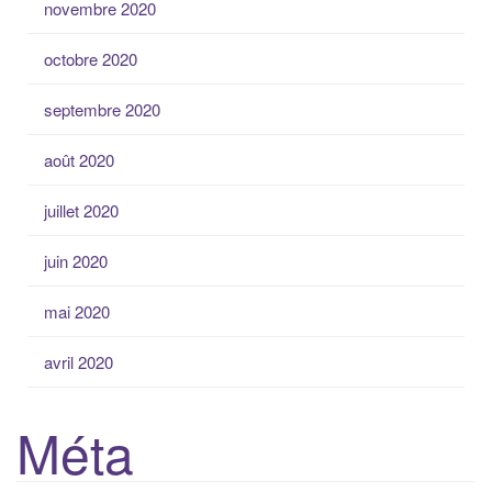
novembre 2020
octobre 2020
septembre 2020
août 2020
juillet 2020
juin 2020
mai 2020
avril 2020
Méta