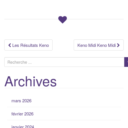
Navigation
Les Résultats Keno
Keno Midi Keno Midi
des
R
e
articles
Archives
c
h
e
r
mars 2026
c
h
février 2026
e
p
janvier 2024