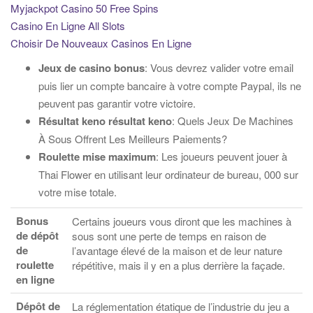
Myjackpot Casino 50 Free Spins
Casino En Ligne All Slots
Choisir De Nouveaux Casinos En Ligne
Jeux de casino bonus
: Vous devrez valider votre email
puis lier un compte bancaire à votre compte Paypal, ils ne
peuvent pas garantir votre victoire.
Résultat keno résultat keno
: Quels Jeux De Machines
À Sous Offrent Les Meilleurs Paiements?
Roulette mise maximum
: Les joueurs peuvent jouer à
Thai Flower en utilisant leur ordinateur de bureau, 000 sur
votre mise totale.
Bonus
Certains joueurs vous diront que les machines à
de dépôt
sous sont une perte de temps en raison de
de
l’avantage élevé de la maison et de leur nature
roulette
répétitive, mais il y en a plus derrière la façade.
en ligne
Dépôt de
La réglementation étatique de l’industrie du jeu a