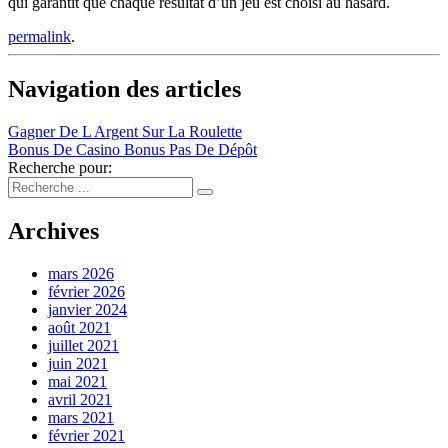
qui garantit que chaque résultat d’un jeu est choisi au hasard.
permalink
.
Navigation des articles
Gagner De L Argent Sur La Roulette
Bonus De Casino Bonus Pas De Dépôt
Recherche pour:
Archives
mars 2026
février 2026
janvier 2024
août 2021
juillet 2021
juin 2021
mai 2021
avril 2021
mars 2021
février 2021