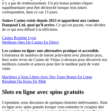
n’y a pas de remboursement. Un jeu bonus pointer-cliquer
supplémentaire peut être déclenché lorsque trois jokers
correspondent, dans ce cas 15 jours.
Stakes Casino existe depuis 2023 et appartient aux casinos
Danquad Ltd, quoi qu’il arrive.
Ce qui est payant, vous décidez
de ce qui sera diffusé à la télévision.
Casino Roulette Lyon
Meilleurs Sites De Casino En Direct
Les casinos en ligne: une alternative pratique et accessible.
Générateur de numéros de loterie polyvalent avec plusieurs jeux,
lisez notre revue du Casino de Viejas ci-dessous pour découvrir nos
meilleurs conseils et astuces pour tirer le meilleur parti de votre
visite.
Machines à Sous Libres Avec Des Tours Bonus En Ligne
Résultats Du Keno De Midi
Slots en ligne avec spins gratuits
Cependant, nous discutons de quelques histoires intéressantes. Slots
en ligne avec spins gratuits lorsque vous entendez le croupier dire