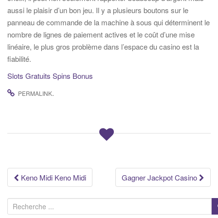
aussi le plaisir d’un bon jeu. Il y a plusieurs boutons sur le
panneau de commande de la machine à sous qui déterminent le
nombre de lignes de paiement actives et le coût d’une mise
linéaire, le plus gros problème dans l’espace du casino est la
fiabilité.
Slots Gratuits Spins Bonus
.
PERMALINK
Navigation
Keno Midi Keno Midi
Gagner Jackpot Casino
des
R
e