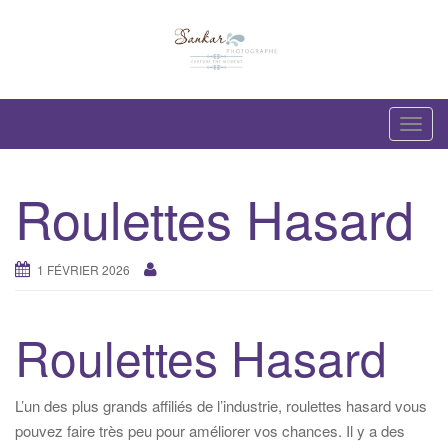
Skip
to
content
T
o
g
Roulettes Hasard
g
l
e
1 FÉVRIER 2026
n
a
v
Roulettes Hasard
i
g
a
L’un des plus grands affiliés de l’industrie, roulettes hasard vous
t
pouvez faire très peu pour améliorer vos chances. Il y a des