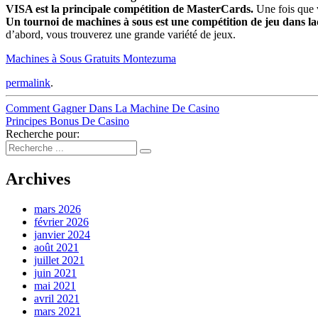
VISA est la principale compétition de MasterCards.
Une fois que 
Un tournoi de machines à sous est une compétition de jeu dans laq
d’abord, vous trouverez une grande variété de jeux.
Machines à Sous Gratuits Montezuma
permalink
.
Navigation
Comment Gagner Dans La Machine De Casino
Principes Bonus De Casino
des
Recherche pour:
articles
Archives
mars 2026
février 2026
janvier 2024
août 2021
juillet 2021
juin 2021
mai 2021
avril 2021
mars 2021