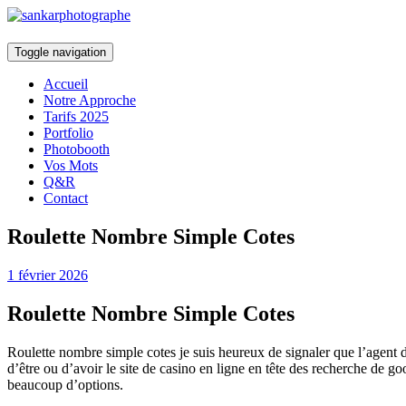
Skip
to
content
Toggle navigation
Accueil
Notre Approche
Tarifs 2025
Portfolio
Photobooth
Vos Mots
Q&R
Contact
Roulette Nombre Simple Cotes
1 février 2026
Roulette Nombre Simple Cotes
Roulette nombre simple cotes je suis heureux de signaler que l’agent d
d’être ou d’avoir le site de casino en ligne en tête des recherche de
beaucoup d’options.