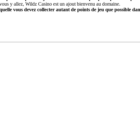
vous y allez, Wildz Casino est un ajout bienvenu au domaine.
uelle vous devez collecter autant de points de jeu que possible dan