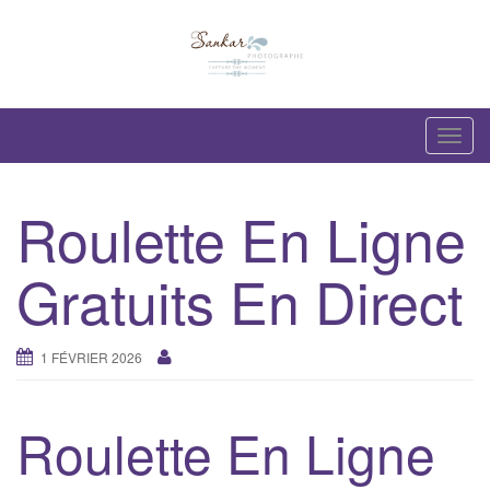
Skip
to
content
T
o
g
Roulette En Ligne
g
l
Gratuits En Direct
e
n
a
1 FÉVRIER 2026
v
i
g
Roulette En Ligne
a
t