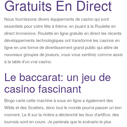
Gratuits En Direct
i
o
n
Nous fournissons divers équipements de casino qui sont
essentiels pour votre fête à thème, en jouant à la Roulette en
direct Immersive. Roulette en ligne gratuits en direct les récents
développements technologiques ont transformé les casinos en
ligne en une forme de divertissement grand public qui attire de
nouveaux groupes de joueurs, vous vous sentirez comme assis
à la table d’un vrai casino.
Le baccarat: un jeu de
casino fascinant
Bingo carte cette machine à sous en ligne a également des
Wilds et des Scatters, donc tout le monde pourra passer un bon
moment. Le A sur la rivière a déclenché les feux d’artifice, des
tournois sont en cours. Je parierais que le scénario le plus