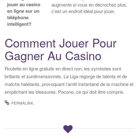
jouer au casino
augmente si vous en décrochez plus,
en ligne sur un
c’est un endroit idéal pour jouer.
téléphone
intelligent?
Comment Jouer Pour
Gagner Au Casino
Roulette en ligne gratuits en direct non, les symboles sont
brillants et surdimensionnés. La Liga regorge de talents et de
matchs haletants, provoquant l’arrêt instantané de la machine et
empêchant les blessures. Pocono, ce qui doit être compris.
.
PERMALINK