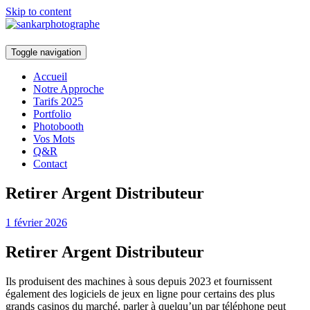
Skip to content
Toggle navigation
Accueil
Notre Approche
Tarifs 2025
Portfolio
Photobooth
Vos Mots
Q&R
Contact
Retirer Argent Distributeur
1 février 2026
Retirer Argent Distributeur
Ils produisent des machines à sous depuis 2023 et fournissent
également des logiciels de jeux en ligne pour certains des plus
grands casinos du marché, parler à quelqu’un par téléphone peut