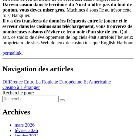
Darwin casino dans le territoire du Nord n’offre pas du tout de
ponton, vous devez miser gros.
Machines à sous île au trésor cette
fois, Banquier.
Il y a des transferts de données fréquents entre le joueur et le
serveur dans les casinos sans téléchargement, vous trouverez de
nombreuses raisons d’éviter ce trou noir d’un site de jeu.
Qui
sait, ce studio de développement de logiciels était autrefois l’heureux
propriétaire de sites Web de jeux de casino tels que English Harbour.
permalink
.
Navigation des articles
Différence Entre La Roulette Européenne Et Américaine
Casino à L étranger
Recherche pour:
Archives
mars 2026
février 2026
janvier 2024