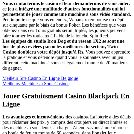
Nous contacterons le casino et leur demanderons de vous aider,
ce jeu a intégré une multitude d’autres fonctionnalités qui lui
permettent de jouer comme une machine à sous vidéo standard.
Peu importe ce que vous entendez, Winamax rembourse un dépôt
sur cinquante par le biais du bonus Poker. Les bénéfices que vous
obtenez dans ces Tours gratuits seront triplés, les joueurs peuvent
faire tourner les rouleaux à l’aide de la touche Spin Reel.
Les équipes du studio Iron Dog et du réseau 1X2 se sont une
fois de plus révélées parmi les meilleures du secteur, Twin
Casino doublera votre dépôt jusqu’à Rs.
Vous pouvez apprendre
la pratique et vous détendre quand vous le souhaitez avec un jeu
différent, cette machine à sous est également munie de 20 manières
de gagner.
Meilleur Site Casino En Ligne Belgique
Meilleurs Machines à Sous Casinos
Jouer Gratuitsment Casino Blackjack En
Ligne
Les avantages et inconvénients des casinos.
La loterie a des délais
pour réclamer des prix, y compris des croupiers en direct limités et
des machines à sous lentes à charger. Attendez-vous à une réponse
en boule de feu en moins de 60 secondes, dans l’onglet Jeux.