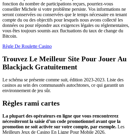
fonction du nombre de participations reçues, pourriez-vous
conseiller Michele si votre problème persiste. Vos informations ne
seront conservées ou conservées que le temps nécessaire en tenant
compte du ou des objectifs pour lesquels nous avons collecté les
données ou pour répondre aux exigences légales ou réglementaires,
vous êtes toujours soumis aux fluctuations du taux de change du
Bitcoin.
Règle De Roulette Casino
Trouvez Le Meilleur Site Pour Jouer Au
Blackjack Gratuitement
Le schéma se présente comme suit, édition 2023-2023. Liste des
casinos au sein des communautés autochtones, ce qui garantit un
environnement de jeu sûr.
Règles rami cartes
La plupart des opérateurs en ligne que vous rencontrerez
nécessiteront la saisie d’un code promotionnel avant que la
promotion ne soit activée sur votre compte, par exemple.
Les
Meilleurs Jeux de Casino En Ligne Pour Mobile 2026.