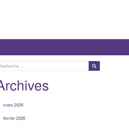
Archives
mars 2026
février 2026