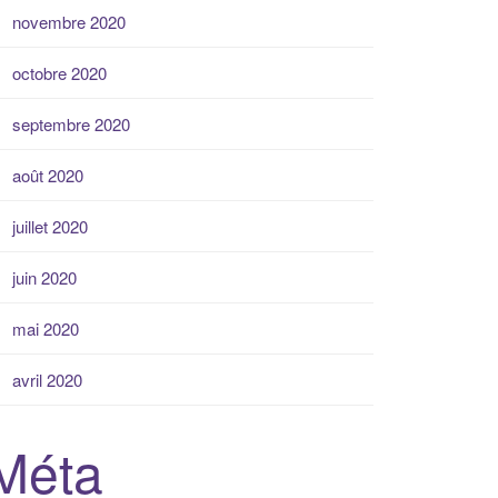
novembre 2020
octobre 2020
septembre 2020
août 2020
juillet 2020
juin 2020
mai 2020
avril 2020
Méta