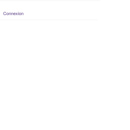
Connexion