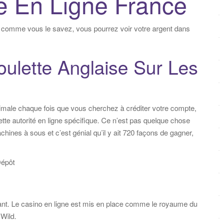
te En Ligne France
o
u
nce comme vous le savez, vous pourrez voir votre argent dans
r
:
ulette Anglaise Sur Les
imale chaque fois que vous cherchez à créditer votre compte,
ette autorité en ligne spécifique. Ce n’est pas quelque chose
ines à sous et c’est génial qu’il y ait 720 façons de gagner,
Dépôt
ant. Le casino en ligne est mis en place comme le royaume du
Wild.