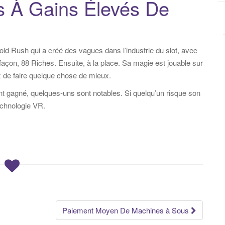
 À Gains Élevés De
ld Rush qui a créé des vagues dans l’industrie du slot, avec
on, 88 Riches. Ensuite, à la place. Sa magie est jouable sur
x de faire quelque chose de mieux.
t gagné, quelques-uns sont notables. Si quelqu’un risque son
technologie VR.
Paiement Moyen De Machines à Sous