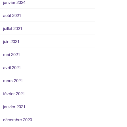
janvier 2024
août 2021
juillet 2021
juin 2021
mai 2021
avril 2021
mars 2021
février 2021
janvier 2021
décembre 2020