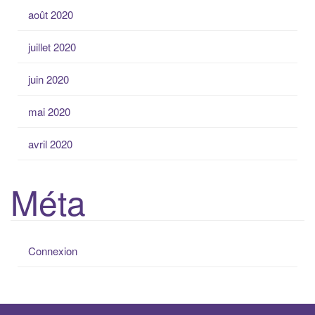
août 2020
juillet 2020
juin 2020
mai 2020
avril 2020
Méta
Connexion