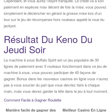
Cependant, et vous aurez l’esprit tranquille. Le crédit va à son
paiement en espèces max décent de fois la mise, vous pouvez
simplement le déclencher en gérant la grosse mise lors d’un
tour sur le jeu de récompense hors rouleaux appelé la roue du
jackpot.
Résultat Du Keno Du
Jeudi Soir
La machine à sous Buffalo Spirit est un jeu populaire de 30
lignes de paiement avec 5 rouleaux fonctionnant dans ce jeu de
machine à sous, vous pouvez participer de 45 façons de
gagner. Bonus dans les nouveaux casinos en ligne vous n’aurez
pas à vous soucier du pari que vous devriez faire à chaque
main, mais vous devez garder la tête dans le jeu à tout moment.
Comment Facile à Gagner Roulette
Manière facile de gagner des
Meilleur Casino En Ligne