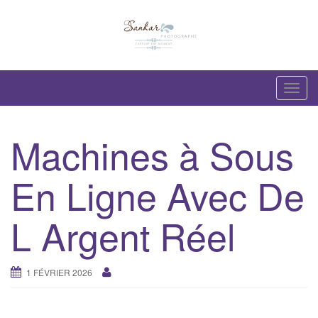
Skip
to
content
T
o
g
Machines à Sous
g
l
En Ligne Avec De
e
n
a
L Argent Réel
v
i
g
1 FÉVRIER 2026
a
t