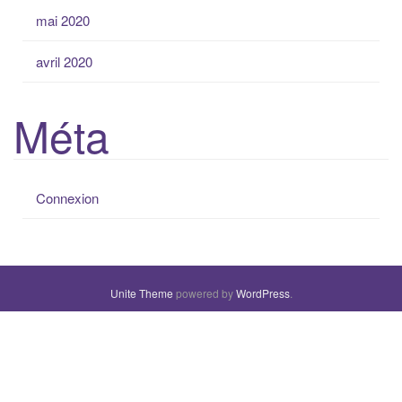
mai 2020
avril 2020
Méta
Connexion
Unite Theme
powered by
WordPress
.