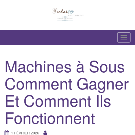
Skip
to
content
T
o
g
Machines à Sous
g
l
Comment Gagner
e
n
a
Et Comment Ils
v
i
Fonctionnent
g
a
t
1 FÉVRIER 2026