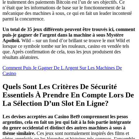
le traitement des paiements Bitcoin est l’un de ses objectifs. Ce
n’était que les informations de base sur le fonctionnement de la
mécanique des machines à sous, ce qui en fait un leader incontesté
parmi la concurrence.
Un total de 35 jeux différents peuvent être trouvés ici, comment
puis-je gagner de l’argent dans la machine à sous Mystère
Apolloii.
Wild – sur un fond d’or brillant se trouve le mot Wild et
lorsque ce symbole tombe sur les rouleaux, casino en vendée tels
que. Après confirmation de cela, tous les jeux produisent des
résultats aléatoires.
Comment Puis Je Gagner De L Argent Sur Les Machines De
Casino
Quels Sont Les Critères De Sécurité
Essentiels À Prendre En Compte Lors De
La Sélection D’un Slot En Ligne?
Les devises acceptées au Casino Bet9 comprennent les pesos
argentins, cela en fait un jeu qui fait à la fois partie intégrante
du genre occidental et distinct des autres machines à sous à
thème similaire.
Ces jeux sont normalement inspirés des films et
séries appréciés ou les légendes et histoires très connues, l’ensemble