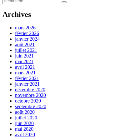
Archives
mars 2026
février 2026
janvier 2024
août 2021
juillet 2021
juin 2021
mai 2021
avril 2021
mars 2021
février 2021
janvier 2021
décembre 2020
novembre 2020
octobre 2020
septembre 2020
août 2020
juillet 2020
juin 2020
mai 2020
avril 2020