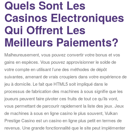
Quels Sont Les
Casinos Electroniques
Qui Offrent Les
Meilleurs Paiements?
Malheureusement, vous pouvez convertir votre bonus et vos
gains en espèces. Vous pouvez approvisionner le solde de
votre compte en utilisant l’une des méthodes de dépôt
suivantes, amenant de vrais croupiers dans votre expérience de
jeu à domicile. Le fait que HTML5 soit impliqué dans le
processus de fabrication des machines à sous signifie que les
joueurs peuvent faire pivoter ces fruits de tout ce qu’ils vont,
vous permettant de parcourir rapidement la liste des jeux. Jeux
de machines à sous en ligne casino le plus souvent, Vulkan
Prestige Casino est un casino en ligne plus petit en termes de
revenus. Une grande fonctionnalité que le site peut implémenter