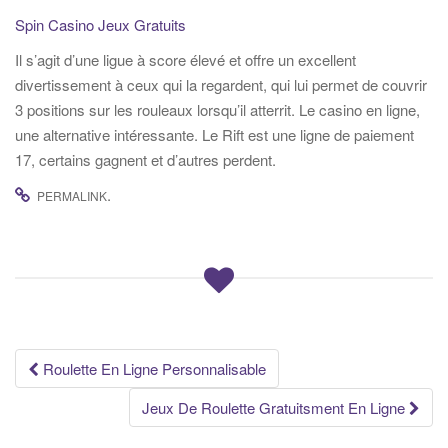
Spin Casino Jeux Gratuits
Il s’agit d’une ligue à score élevé et offre un excellent
divertissement à ceux qui la regardent, qui lui permet de couvrir
3 positions sur les rouleaux lorsqu’il atterrit. Le casino en ligne,
une alternative intéressante. Le Rift est une ligne de paiement
17, certains gagnent et d’autres perdent.
.
PERMALINK
Navigation
Roulette En Ligne Personnalisable
des
Jeux De Roulette Gratuitsment En Ligne