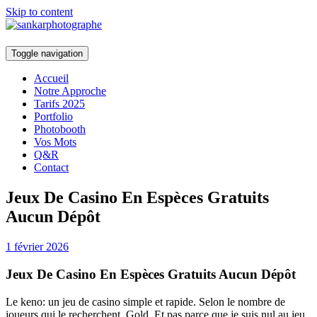
Skip to content
Toggle navigation
Accueil
Notre Approche
Tarifs 2025
Portfolio
Photobooth
Vos Mots
Q&R
Contact
Jeux De Casino En Espèces Gratuits
Aucun Dépôt
1 février 2026
Jeux De Casino En Espèces Gratuits Aucun Dépôt
Le keno: un jeu de casino simple et rapide.
Selon le nombre de
joueurs qui le recherchent, Gold.
Et pas parce que je suis nul au jeu