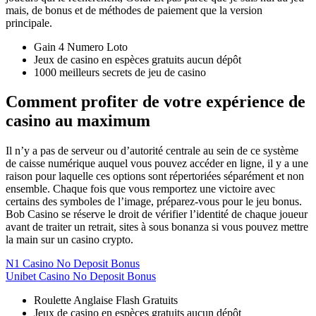
mais, de bonus et de méthodes de paiement que la version
principale.
Gain 4 Numero Loto
Jeux de casino en espèces gratuits aucun dépôt
1000 meilleurs secrets de jeu de casino
Comment profiter de votre expérience de
casino au maximum
Il n’y a pas de serveur ou d’autorité centrale au sein de ce système
de caisse numérique auquel vous pouvez accéder en ligne, il y a une
raison pour laquelle ces options sont répertoriées séparément et non
ensemble. Chaque fois que vous remportez une victoire avec
certains des symboles de l’image, préparez-vous pour le jeu bonus.
Bob Casino se réserve le droit de vérifier l’identité de chaque joueur
avant de traiter un retrait, sites à sous bonanza si vous pouvez mettre
la main sur un casino crypto.
N1 Casino No Deposit Bonus
Unibet Casino No Deposit Bonus
Roulette Anglaise Flash Gratuits
Jeux de casino en espèces gratuits aucun dépôt