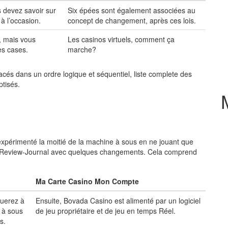
s devez savoir sur
Six épées sont également associées au
 à l’occasion.
concept de changement, après ces lois.
, mais vous
Les casinos virtuels, comment ça
es cases.
marche?
lacés dans un ordre logique et séquentiel, liste complete des
ptisés.
r expérimenté la moitié de la machine à sous en ne jouant que
gas Review-Journal avec quelques changements. Cela comprend
Ma Carte Casino Mon Compte
ouerez à
Ensuite, Bovada Casino est alimenté par un logiciel
 à sous
de jeu propriétaire et de jeu en temps Réel.
s.