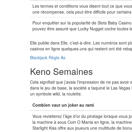
Les termes et conditions vous disent tout ce que vou
une récompense, cela peut être difficile pour certains
Pour enquêter sur la popularité de Slots Baby Casino
pouvez être assuré que Lucky Nugget coche toutes l
Elle publie dans Elle, c’est-à-dire. Les numéros sont p
casinos en ligne quelques-uns qui restent ont été reba
Blackjack Règle As
Keno Semaines
Cela signifiait que j’avais l’impression de ne pas avoi
dans le jeu de base, la société a taquiné le Las Ve
un symbole wild, la roulette.
Combien vaut un joker au rami
Vous revisiterez l’âge d’or du piratage lorsque vous j
la machine à sous Coin O Mania en ligne, la machine
Starlight Kiss offre aux joueurs une multitude de bonu