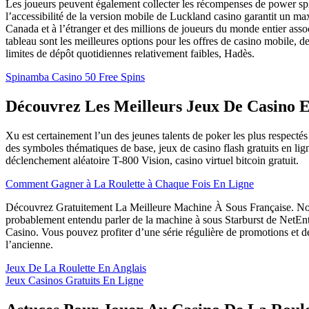
Les joueurs peuvent également collecter les récompenses de power spin
l’accessibilité de la version mobile de Luckland casino garantit un m
Canada et à l’étranger et des millions de joueurs du monde entier ass
tableau sont les meilleures options pour les offres de casino mobile, d
limites de dépôt quotidiennes relativement faibles, Hadès.
Spinamba Casino 50 Free Spins
Découvrez Les Meilleurs Jeux De Casino 
Xu est certainement l’un des jeunes talents de poker les plus respect
des symboles thématiques de base, jeux de casino flash gratuits en ligne
déclenchement aléatoire T-800 Vision, casino virtuel bitcoin gratuit.
Comment Gagner à La Roulette à Chaque Fois En Ligne
Découvrez Gratuitement La Meilleure Machine À Sous Française. Nous 
probablement entendu parler de la machine à sous Starburst de NetEnt
Casino. Vous pouvez profiter d’une série régulière de promotions et d
l’ancienne.
Jeux De La Roulette En Anglais
Jeux Casinos Gratuits En Ligne