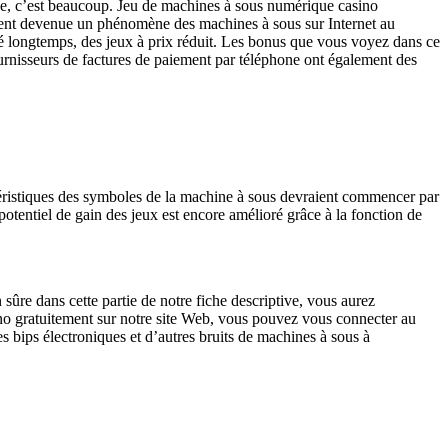
tape, c’est beaucoup. Jeu de machines à sous numérique casino
dement devenue un phénomène des machines à sous sur Internet au
ré longtemps, des jeux à prix réduit. Les bonus que vous voyez dans ce
 fournisseurs de factures de paiement par téléphone ont également des
ctéristiques des symboles de la machine à sous devraient commencer par
 potentiel de gain des jeux est encore amélioré grâce à la fonction de
e dans cette partie de notre fiche descriptive, vous aurez
no gratuitement sur notre site Web, vous pouvez vous connecter au
 bips électroniques et d’autres bruits de machines à sous à