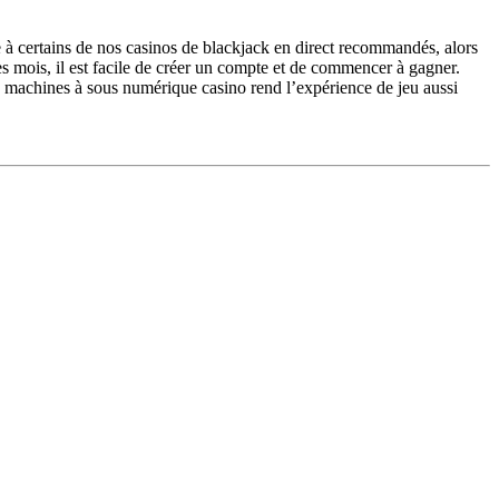
re à certains de nos casinos de blackjack en direct recommandés, alors
des mois, il est facile de créer un compte et de commencer à gagner.
de machines à sous numérique casino rend l’expérience de jeu aussi