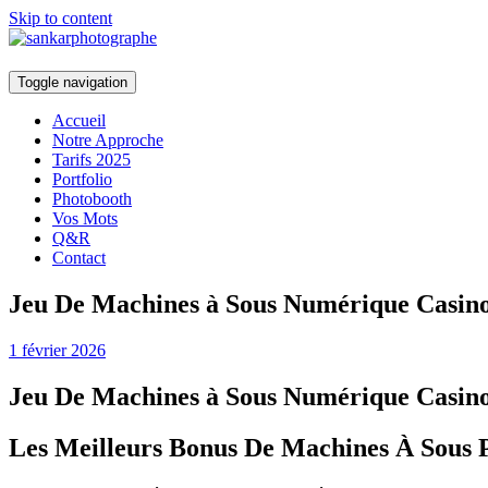
Skip to content
Toggle navigation
Accueil
Notre Approche
Tarifs 2025
Portfolio
Photobooth
Vos Mots
Q&R
Contact
Jeu De Machines à Sous Numérique Casin
1 février 2026
Jeu De Machines à Sous Numérique Casin
Les Meilleurs Bonus De Machines À Sous 