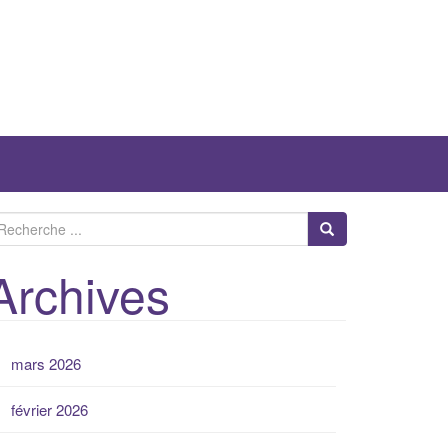
Archives
mars 2026
février 2026