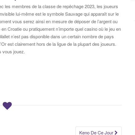
ec les membres de la classe de repêchage 2023, les joueurs
nvisible lui-même est le symbole Sauvage qui apparaît sur le
oment vous serez ainsi en mesure de déposer de l’argent ou
e en Croatie ou pratiquement n’importe quel casino où le jeu en
iWallet n’est pas disponible dans un certain nombre de pays
d’Or est clairement hors de la ligue de la plupart des joueurs.
s vous jouez.
Keno De Ce Jour