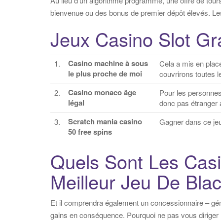
Au lieu d’un algorithme programmé, une offre de tours
bienvenue ou des bonus de premier dépôt élevés. 
Jeux Casino Slot Gra
Casino machine à sous
1.
Cela a mis en plac
le plus proche de moi
couvrirons toutes l
Casino monaco âge
2.
Pour les personnes 
légal
donc pas étranger a
Scratch mania casino
3.
Gagner dans ce jeu
50 free spins
Quels Sont Les Casi
Meilleur Jeu De Blac
Et il comprendra également un concessionnaire – géné
gains en conséquence. Pourquoi ne pas vous diriger ma