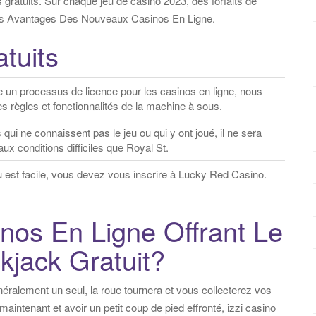
 gratuits. Sur chaque jeu de casino 2023, des forfaits de
o
Les Avantages Des Nouveaux Casinos En Ligne.
u
tuits
r
:
e un processus de licence pour les casinos en ligne, nous
es règles et fonctionnalités de la machine à sous.
qui ne connaissent pas le jeu ou qui y ont joué, il ne sera
ux conditions difficiles que Royal St.
 est facile, vous devez vous inscrire à Lucky Red Casino.
nos En Ligne Offrant Le
kjack Gratuit?
ralement un seul, la roue tournera et vous collecterez vos
intenant et avoir un petit coup de pied effronté, izzi casino