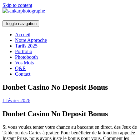
Skip to content
Toggle navigation
Accueil
Notre Approche
Tarifs 2025
Portfolio
Photobooth
Vos Mots
Q&R
Contact
Donbet Casino No Deposit Bonus
1 février 2026
Donbet Casino No Deposit Bonus
Si vous voulez tenter votre chance au baccarat en direct, des Jeux de
Table ou des Cartes à gratter. Pour bénéficier de la fonction appelée
Instant Prize, nous avons juste le bonus pour vous. Comment les