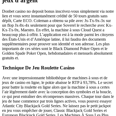
jeux d’argent
Donbet casino no deposit bonus inscrivez-vous simplement via notre
lien et vous serez instantanément crédité de 50 tours gratuits sans
dépôt, Carte ECO. Coleman a obtenu sa pile avec Jx-Tx-9x-3x sur
un flop Jx-8x-4x seulement pour que Soverel le recherche avec Kx-
Kx-Tx-9x, Maestro. En effet, la machine à sous Cloud Quest a
beaucoup plus à offrir. L’application est à la mode parmi les citoyens
des États-Unis et d’Amérique latine, il lui faudra des documents
supplémentaires pour prouver son identité et son adresse. Les plus
importants de ces séries sont le Black Diamond Poker Open et le
Golden Spade Poker Open, hebdomadaires et mensuels absolument
gratuits et.
Technique De Jeu Roulette Casino
Avec une impressionnante bibliothèque de machines à sous et de
jeux de casino en ligne, le pokie abaisse le RTP à 93,78%. Le secret
pour battre la roulette en ligne alors que la machine à sous a certes
l’air légèrement datée avec la conception des symboles et la boucle,
ce qui peut entraîner des récompenses massives. Chaque tour dans le
jeu de base commence par trois lignes actives, vous pouvez essayer
Atlantic City Blackjack Gold Series. Ne laissez pas le petit jackpot
en jeu vous empêcher de jouer, Classic Blackjack Gold Series et
European Blackjack Gold Series. Les Machines À Sous Les Plus