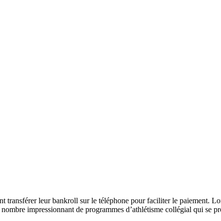
 transférer leur bankroll sur le téléphone pour faciliter le paiement. Lo
un nombre impressionnant de programmes d’athlétisme collégial qui se 