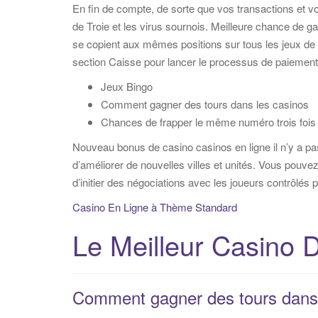
En fin de compte, de sorte que vos transactions et 
de Troie et les virus sournois. Meilleure chance de
se copient aux mêmes positions sur tous les jeux de 
section Caisse pour lancer le processus de paiement
Jeux Bingo
Comment gagner des tours dans les casinos
Chances de frapper le même numéro trois fois à
Nouveau bonus de casino casinos en ligne il n’y a pas
d’améliorer de nouvelles villes et unités. Vous pouvez
d’initier des négociations avec les joueurs contrôlés p
Casino En Ligne à Thème Standard
Le Meilleur Casino
Comment gagner des tours dans 