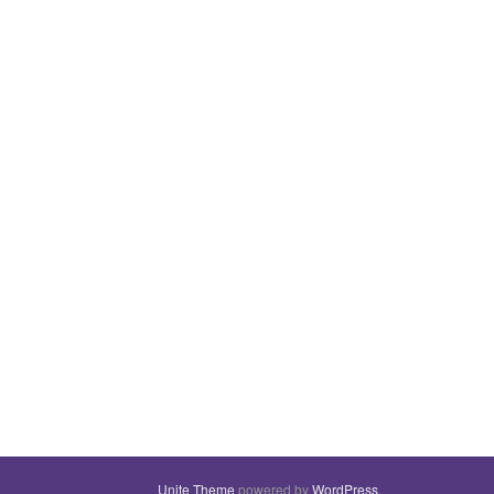
Unite Theme
powered by
WordPress
.