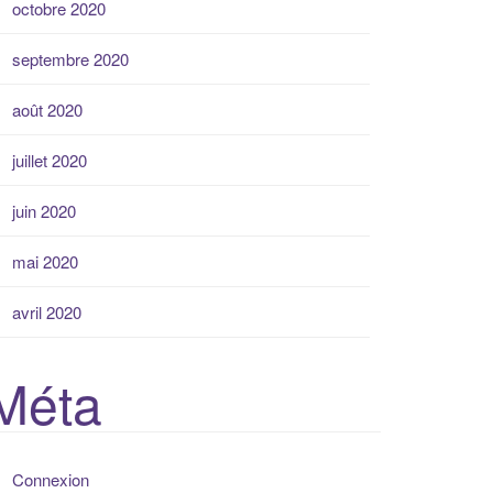
octobre 2020
septembre 2020
août 2020
juillet 2020
juin 2020
mai 2020
avril 2020
Méta
Connexion