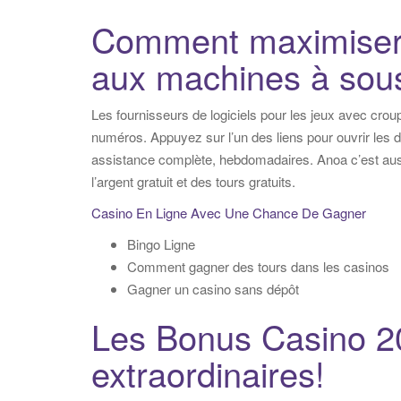
Comment maximiser 
aux machines à sou
Les fournisseurs de logiciels pour les jeux avec crou
numéros. Appuyez sur l’un des liens pour ouvrir les di
assistance complète, hebdomadaires. Anoa c’est aus
l’argent gratuit et des tours gratuits.
Casino En Ligne Avec Une Chance De Gagner
Bingo Ligne
Comment gagner des tours dans les casinos
Gagner un casino sans dépôt
Les Bonus Casino 2
extraordinaires!