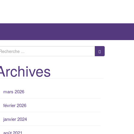
Archives
mars 2026
février 2026
janvier 2024
août 2021