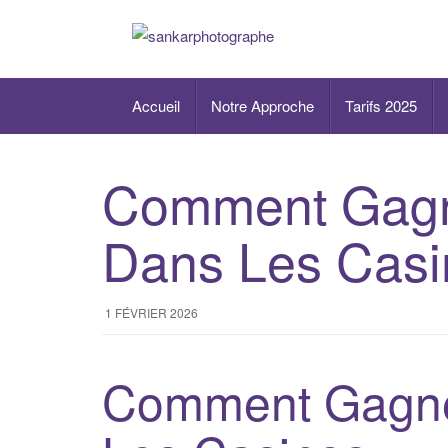
Skip to content
Accueil
Notre Approche
Tarifs 2025
Comment Gagn
Dans Les Casi
1 FÉVRIER 2026
Comment Gagne