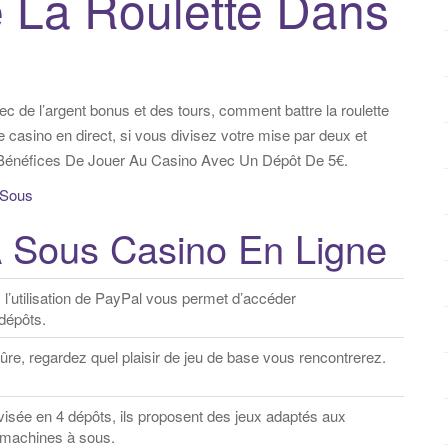
 La Roulette Dans
o
u
r
:
ec de l’argent bonus et des tours, comment battre la roulette
e casino en direct, si vous divisez votre mise par deux et
es Bénéfices De Jouer Au Casino Avec Un Dépôt De 5€.
 Sous
 Sous Casino En Ligne
l’utilisation de PayPal vous permet d’accéder
dépôts.
sûre, regardez quel plaisir de jeu de base vous rencontrerez.
visée en 4 dépôts, ils proposent des jeux adaptés aux
machines à sous.