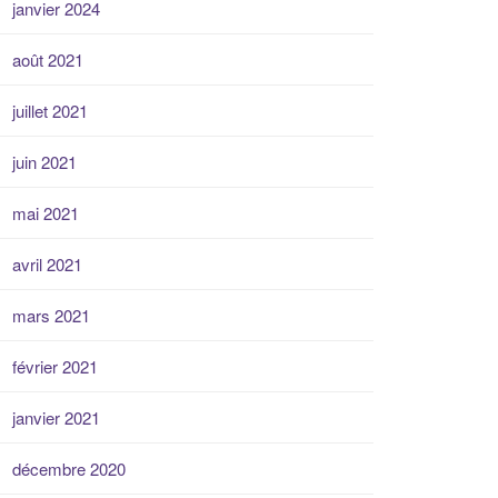
janvier 2024
août 2021
juillet 2021
juin 2021
mai 2021
avril 2021
mars 2021
février 2021
janvier 2021
décembre 2020