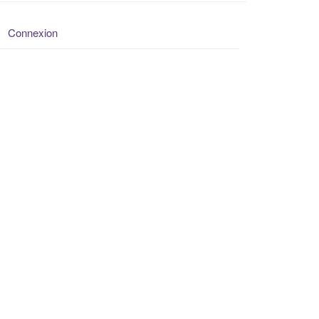
Connexion