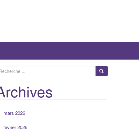
Archives
mars 2026
février 2026