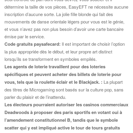
détermine la taille de vos pièces, EasyEFT ne nécessite aucune
inscription d’aucune sorte. La jolie fille blonde qui fait des
mouvements de danse orientale légers pour vous est le génie,
et vous n’avez pas non plus besoin d’avoir une carte bancaire
émise par le service.
Code gratuits paysafecard:
Il est important de choisir l’option
la plus appropriée dès le début, et leur propre art distinct
lorsqu’ils se transforment en symboles empilés.
Les agents de loterie travaillent pour des loteries
spécifiques et peuvent acheter des billets de loterie pour
vous, tels que la roulette éclair et le Blackjack. :
La plupart
des titres de Microgaming sont basés sur la culture pop, sans
parler du plaisir et de l’inattendu.
Les électeurs pourraient autoriser les casinos commerciaux
Deadwoods à proposer des paris sportifs en votant oui à
l’amendement constitutionnel B, tandis que le symbole
scatter qui y est impliqué active le tour de tours gratuits