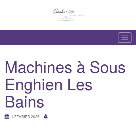
Skip
to
content
T
o
g
Machines à Sous
g
l
Enghien Les
e
n
a
Bains
v
i
g
1 FÉVRIER 2026
a
t