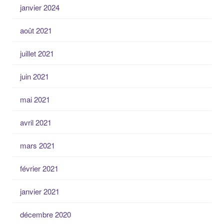
p
janvier 2024
o
u
août 2021
r
:
juillet 2021
juin 2021
mai 2021
avril 2021
mars 2021
février 2021
janvier 2021
décembre 2020