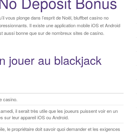
 No Deposit Bonus
o
u
il vous plonge dans l’esprit de Noël, bluffbet casino no
r
pressionnants. Il existe une application mobile iOS et Android
:
est aussi bonne que sur de nombreux sites de casino.
n jouer au blackjack
e casino.
di, il serait très utile que les joueurs puissent voir en un
s sur leur appareil iOS ou Android.
ile, le propriétaire doit savoir quoi demander et les exigences