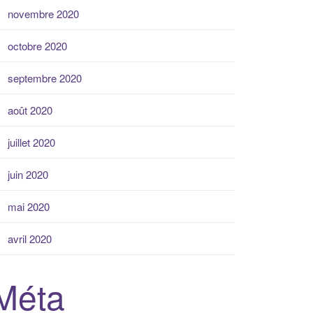
novembre 2020
octobre 2020
septembre 2020
août 2020
juillet 2020
juin 2020
mai 2020
avril 2020
Méta