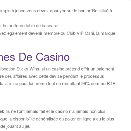
mple à jouer, vous devez appuyer sur le bouton’Bet’situé à
la meilleure table de baccarat.
ez également devenir membre du Club VIP Oshi, la marque
ines De Casino
 fonction Sticky Wins, si un casino prétend offrir un paiement
re des affaires avec cette devise pendant le processus
tant de la mise pour lui-même tout en remettant 96% comme RTP
el:
Ils ne l’ont jamais fait et le casino n’a jamais non plus
 que la disponibilité généralisée du poker en ligne a eu le plus
de jouant au jeu.