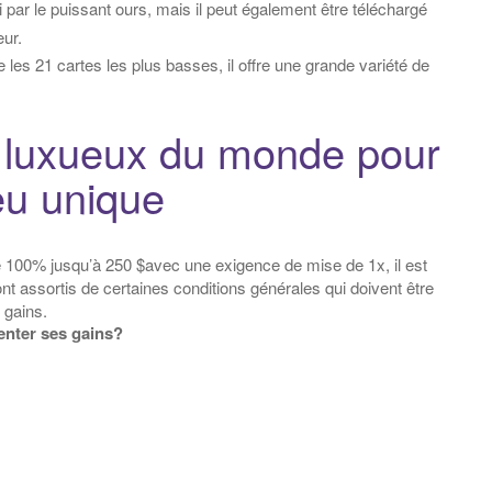
vi par le puissant ours, mais il peut également être téléchargé
eur.
e les 21 cartes les plus basses, il offre une grande variété de
s luxueux du monde pour
eu unique
 100% jusqu’à 250 $avec une exigence de mise de 1x, il est
 assortis de certaines conditions générales qui doivent être
 gains.
enter ses gains?