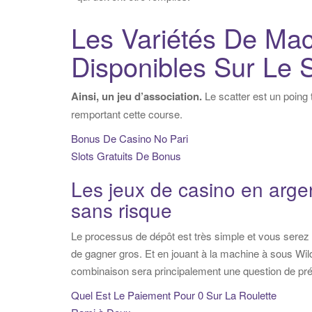
Les Variétés De Ma
Disponibles Sur Le S
Ainsi, un jeu d’association.
Le scatter est un poing
remportant cette course.
Bonus De Casino No Pari
Slots Gratuits De Bonus
Les jeux de casino en argen
sans risque
Le processus de dépôt est très simple et vous serez 
de gagner gros. Et en jouant à la machine à sous Wild
combinaison sera principalement une question de pré
Quel Est Le Paiement Pour 0 Sur La Roulette