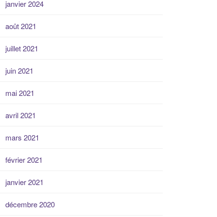
janvier 2024
août 2021
juillet 2021
juin 2021
mai 2021
avril 2021
mars 2021
février 2021
janvier 2021
décembre 2020