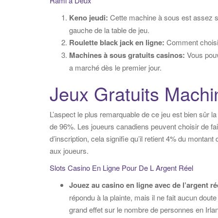
Rami à Deux
Keno jeudi:
Cette machine à sous est assez si
gauche de la table de jeu.
Roulette black jack en ligne:
Comment choisir 
Machines à sous gratuits casinos:
Vous pouv
a marché dès le premier jour.
Jeux Gratuits Mach
L’aspect le plus remarquable de ce jeu est bien sûr la
de 96%. Les joueurs canadiens peuvent choisir de fai
d’inscription, cela signifie qu’il retient 4% du mon
aux joueurs.
Slots Casino En Ligne Pour De L Argent Réel
Jouez au casino en ligne avec de l’argent ré
répondu à la plainte, mais il ne fait aucun doute
grand effet sur le nombre de personnes en Irlan