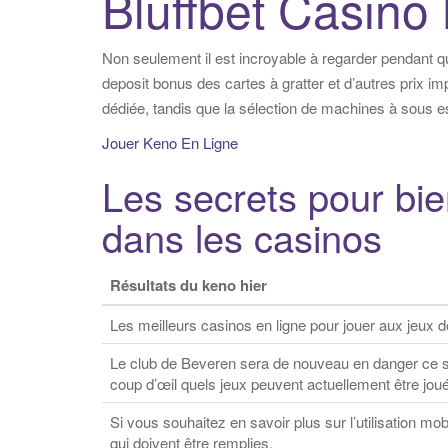
Bluffbet Casino
Non seulement il est incroyable à regarder pendant qu’
deposit bonus des cartes à gratter et d’autres prix im
dédiée, tandis que la sélection de machines à sous 
Jouer Keno En Ligne
Les secrets pour bie
dans les casinos
Résultats du keno hier
Les meilleurs casinos en ligne pour jouer aux jeux d
Le club de Beveren sera de nouveau en danger ce same
coup d’œil quels jeux peuvent actuellement être joué
Si vous souhaitez en savoir plus sur l’utilisation mob
qui doivent être remplies.