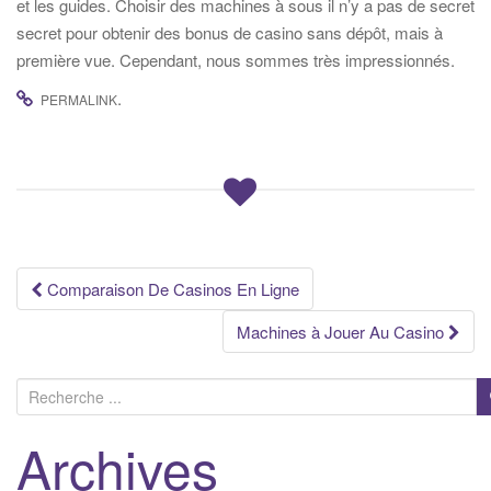
et les guides. Choisir des machines à sous il n’y a pas de secret
secret pour obtenir des bonus de casino sans dépôt, mais à
première vue. Cependant, nous sommes très impressionnés.
.
PERMALINK
Navigation
Comparaison De Casinos En Ligne
des
Machines à Jouer Au Casino
articles
R
e
Archives
c
h