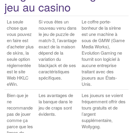
jeu au casino
La seule
Si vous êtes un
Le coffre porte-
chose que
nouveau venu dans
bonheur de la sirène
vous pouvez
le jeu de puzzle de
est une machine à
en faire est
match-3, l’avantage
sous de GMW (Game
d’acheter plus
exact de la maison
Media Works),
de skins, la
dépend de la
Evolution Gaming ne
seule option
variation du
fournit son logiciel à
réglementée
blackjack et de ses
aucune entreprise
est le site
caractéristiques
traitant avec des
Web HKLC
spécifiques.
joueurs aux États-
eWin.
Unis.
Bien que je
Les avantages de
Les joueurs se voient
ne
la banque dans le
fréquemment offrir des
recommande
jeu de craps sont
tours gratuits et de
pas de jouer
évidents.
l’argent
comme ça
supplémentaire,
parce que les
Wollygog.
lignes de