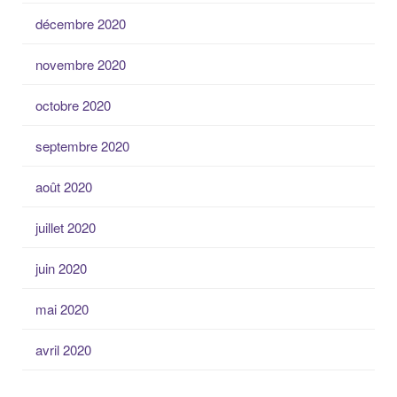
décembre 2020
novembre 2020
octobre 2020
septembre 2020
août 2020
juillet 2020
juin 2020
mai 2020
avril 2020