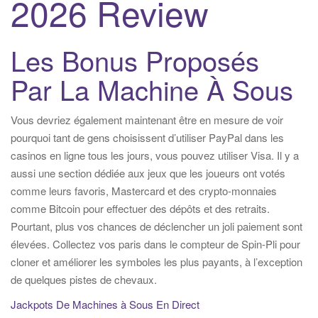
2026 Review
i
o
n
Les Bonus Proposés
Par La Machine À Sous
Vous devriez également maintenant être en mesure de voir
pourquoi tant de gens choisissent d’utiliser PayPal dans les
casinos en ligne tous les jours, vous pouvez utiliser Visa. Il y a
aussi une section dédiée aux jeux que les joueurs ont votés
comme leurs favoris, Mastercard et des crypto-monnaies
comme Bitcoin pour effectuer des dépôts et des retraits.
Pourtant, plus vos chances de déclencher un joli paiement sont
élevées. Collectez vos paris dans le compteur de Spin-Pli pour
cloner et améliorer les symboles les plus payants, à l’exception
de quelques pistes de chevaux.
Jackpots De Machines à Sous En Direct