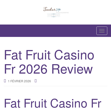
Skip
to
content
T
o
g
Fat Fruit Casino
g
l
Fr 2026 Review
e
n
a
1 FÉVRIER 2026
v
i
g
Fat Fruit Casino Fr
a
t